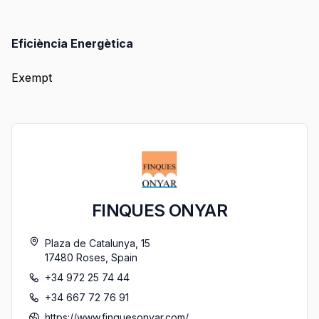
Eficiència Energètica
Exempt
FINQUES ONYAR
Plaza de Catalunya, 15
17480
Roses
,
Spain
+34 972 25 74 44
+34 667 72 76 91
https://www.finquesonyar.com/