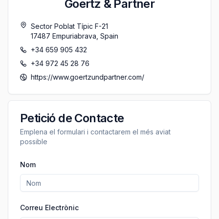
Goertz & Partner
Sector Poblat Típic F-21
17487
Empuriabrava
,
Spain
+34 659 905 432
+34 972 45 28 76
https://www.goertzundpartner.com/
Petició de Contacte
Emplena el formulari i contactarem el més aviat
possible
Nom
Correu Electrònic