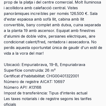
prop de la platja i del centre comercial. Molt lluminosa
i acollidora amb calefacció central. Vistes
panoràmiques increïbles per només 126.500 €. Sala
d'estar espaiosa amb sofà llit, cabina amb llit
convertible, bany complet amb dutxa, cuina separada
a la planta 19 amb ascensor. Equipat amb finestres
d'alumini de doble vidre, persianes elèctriques, aire
condicionat calent/fred, rentadora i assecadora. No
perdis aquesta oportunitat única de gaudir d'un estil de
vida a la vora del mar!
Ubicació: Empuriabrava, 19-B, Empuriabrava
Superfície construïda: 26 m²
Certificat d'habitabilitat: CHG00401322001
Número de registre AICAT: 10697
Número API: A13168
Impost de transferència: Tipus d'interès actual
Les taxes notarials i de registre segons les tarifes
oficials