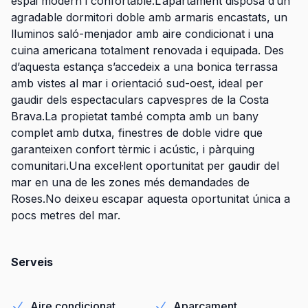
espai modern i confortable.L’apartament disposa d’un
agradable dormitori doble amb armaris encastats, un
lluminos saló-menjador amb aire condicionat i una
cuina americana totalment renovada i equipada. Des
d’aquesta estança s’accedeix a una bonica terrassa
amb vistes al mar i orientació sud-oest, ideal per
gaudir dels espectaculars capvespres de la Costa
Brava.La propietat també compta amb un bany
complet amb dutxa, finestres de doble vidre que
garanteixen confort tèrmic i acústic, i pàrquing
comunitari.Una excel·lent oportunitat per gaudir del
mar en una de les zones més demandades de
Roses.No deixeu escapar aquesta oportunitat única a
pocs metres del mar.
Serveis
Aire condicionat
Aparcament