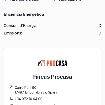
Eficiència Energètica
Consum d'Energia
:
D
Emissions
:
D
Fincas Procasa
Carre Pení 90
17487
Empuriabrava
,
Spain
+34 972 10 04 00