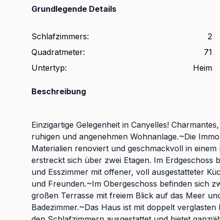
Grundlegende Details
Schlafzimmers
:
2
Quadratmeter
:
71
Untertyp
:
Heim
Beschreibung
Einzigartige Gelegenheit in Canyelles! Charmantes
ruhigen und angenehmen Wohnanlage.~Die Immobil
Materialien renoviert und geschmackvoll in einem 
erstreckt sich über zwei Etagen. Im Erdgeschoss b
und Esszimmer mit offener, voll ausgestatteter K
und Freunden.~Im Obergeschoss befinden sich zwe
großen Terrasse mit freiem Blick auf das Meer und
Badezimmer.~Das Haus ist mit doppelt verglasten
den Schlafzimmern ausgestattet und bietet ganzjä