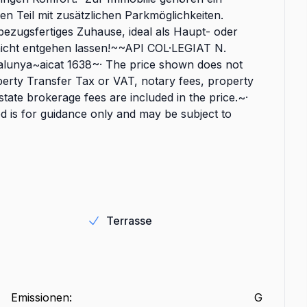
en Teil mit zusätzlichen Parkmöglichkeiten.
ugsfertiges Zuhause, ideal als Haupt- oder
h nicht entgehen lassen!~~API COL·LEGIAT N.
talunya~aicat 1638~· The price shown does not
operty Transfer Tax or VAT, notary fees, property
estate brokerage fees are included in the price.~·
ed is for guidance only and may be subject to
Terrasse
Emissionen
:
G