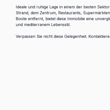
Ideale und ruhige Lage in einem der besten Sekt
Strand, dem Zentrum, Restaurants, Supermärkten
Boote entfernt, bietet diese Immobilie eine unverg
und mediterranem Lebensstil.
Verpassen Sie nicht diese Gelegenheit. Kontaktier
einen Besichtigungstermin zu vereinbaren. Wir un
Annehmlichkeiten
Möbliert
Parkplatz
Terrasse
Klimaanlage
Energieeffizienz