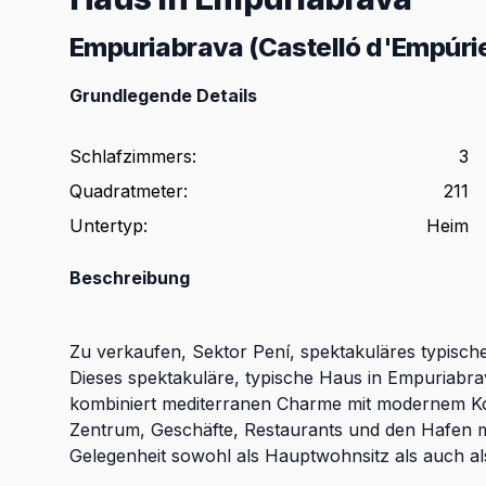
Empuriabrava (Castelló d'Empúri
Grundlegende Details
Schlafzimmers
:
3
Quadratmeter
:
211
Untertyp
:
Heim
Beschreibung
Zu verkaufen, Sektor Pení, spektakuläres typisch
Dieses spektakuläre, typische Haus in Empuriabra
kombiniert mediterranen Charme mit modernem Ko
Zentrum, Geschäfte, Restaurants und den Hafen mit
Gelegenheit sowohl als Hauptwohnsitz als auch als