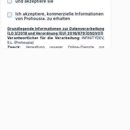
und akzeptiere sie
Ich akzeptiere, kommerzielle Informationen
von Prohousia. zu erhalten
Grundlegende Informationen zur Datenverarbeitung
(LO 3/2018 und Verordnung (EU) 2016/679 [DSGVO])
Verantwortlicher für die Verarbeitung:
INFINITYDEV,
S.L. (Prohousia)
Zweck:
Verwaltung unserer Online-Dienste zur
Veröffentlichung von Immobilienanzeigen
Rechte:
Sie können die in der DSGVO vorgesehenen
Rechte auf Zugang, Berichtigung, Einschränkung der
Verarbeitung, Löschung, Datenübertragbarkeit und
Widerspruch ausüben, wie in unserer
Datenschutzrichtlinie erläutert.
Senden