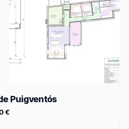
de Puigventós
0 €