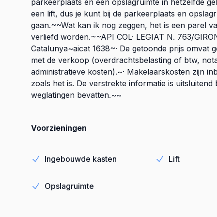
parkeerplaats en een opslagruimte in hetzelfde g
een lift, dus je kunt bij de parkeerplaats en opsla
gaan.~~Wat kan ik nog zeggen, het is een parel v
verliefd worden.~~API COL· LEGIAT N. 763/GIRONA
Catalunya~aicat 1638~· De getoonde prijs omvat g
met de verkoop (overdrachtsbelasting of btw, nota
administratieve kosten).~· Makelaarskosten zijn in
zoals het is. De verstrekte informatie is uitsluiten
weglatingen bevatten.~~
Voorzieningen
Ingebouwde kasten
Lift
Opslagruimte
Energie-efficiëntie