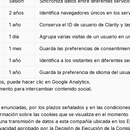
Sesión
Sincroniza datos entre diferentes servici
2
años
Identifica navegadores únicos en los serv
1
año
Conserva el ID de usuario de Clarity y la
1
día
Agrupa varias visitas de un usuario en un
1
mes
Guarda las preferencias de consentimient
1
año
Identifica a los visitantes en diferentes se
1
año
Guarda la preferencia de idioma del usua
s, puede hacer clic en Google Analytics.
mento para intercambiar contenido social.
 enunciadas, por los plazos señalados y en las condiciones
nformación sobre las cookies que se visualiza en el moment
a una transmisión de datos a esta compañía ubicada en los 
acidad aprobado por la Decisión de Ejecución de la Comis